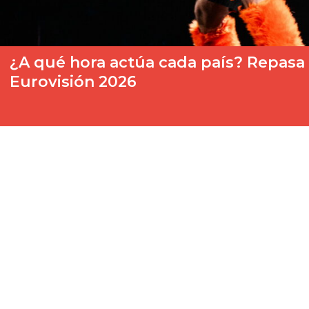
¿A qué hora actúa cada país? Repasa l
Eurovisión 2026
El Festival de Eurovisión 2026 se inicia este martes 12 de ma