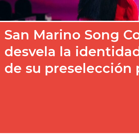
San Marino Song Co
desvela la identidad
de su preselección 
Tras varios meses de inte
del San Marino Song Cont
SMRTV para el…