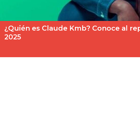
¿Quién es Claude Kmb? Conoce al rep
2025
Tras un proceso de selección interno, la emisora pública nee