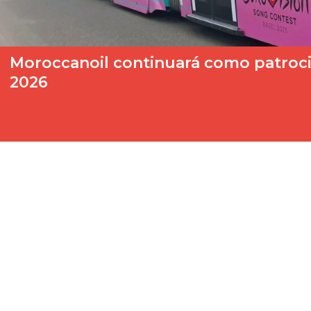
Moroccanoil continuará como patrocin
2026
Este lunes 18 de agosto, la Unión Europea de Radiodifusión (
Eurovisión.…