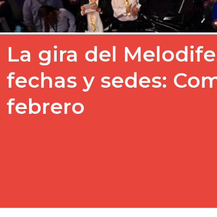
La gira del Melodife
fechas y sedes: Com
febrero
Suecia sigue preparando 
Melodifestivalen. Tras cer
recibieron 2.794 propuest