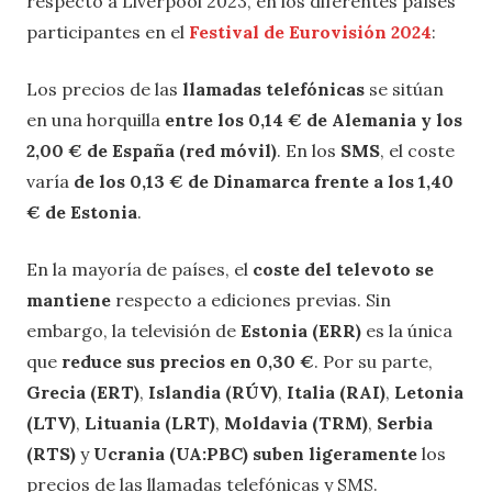
respecto a Liverpool 2023, en los diferentes países
participantes en el
Festival de Eurovisión 2024
:
Los precios de las
llamadas telefónicas
se sitúan
en una horquilla
entre los 0,14 € de Alemania y los
2,00 € de España (red móvil)
. En los
SMS
, el coste
varía
de los 0,13 € de Dinamarca frente a los 1,40
€ de Estonia
.
En la mayoría de países, el
coste del televoto se
mantiene
respecto a ediciones previas. Sin
embargo, la televisión de
Estonia (ERR)
es la única
que
reduce sus precios en 0,30 €
. Por su parte,
Grecia (ERT)
,
Islandia (RÚV)
,
Italia (RAI)
,
Letonia
(LTV)
,
Lituania (LRT)
,
Moldavia (TRM)
,
Serbia
(RTS)
y
Ucrania (UA:PBC) suben ligeramente
los
precios de las llamadas telefónicas y SMS.