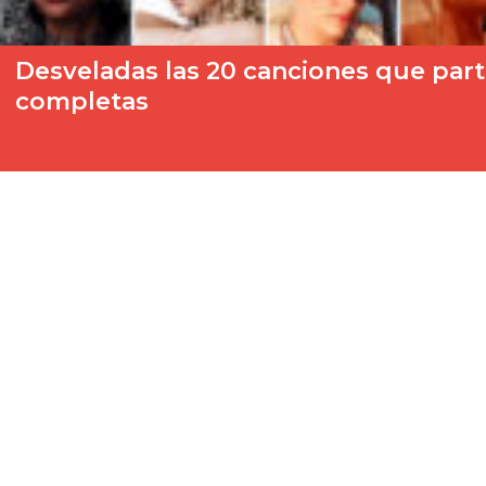
Desveladas las 20 canciones que parti
completas
La televisión pública de Estonia (ERR) ha lanzado las cancione