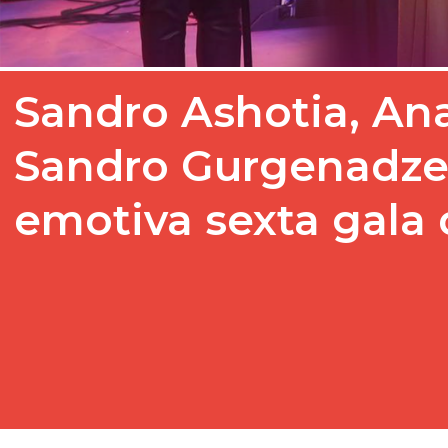
Sandro Ashotia, An
Sandro Gurgenadze
emotiva sexta gala 
GPB continúa con la emis
preselección de Georgia p
europea. La sexta gala se