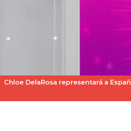
Chloe DelaRosa representará a Españ
¡Tenemos representante! Chloe DelaRosa será la abanderada esp