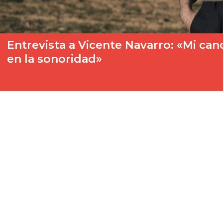
Entrevista a Vicente Navarro: «Mi ca
en la sonoridad»
Hablamos con Vicente Navarro, un artista de origen madrileño 