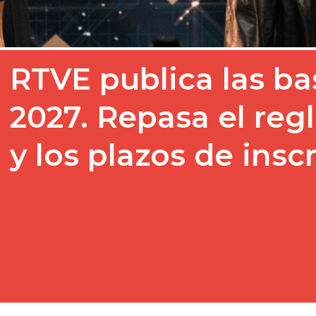
RTVE publica las b
2027. Repasa el re
y los plazos de insc
RTVE ha publicado las b
reglamento del Benidorm
seleccionará al sucesor 